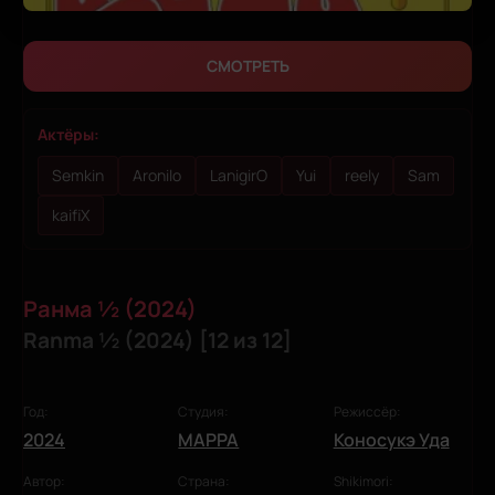
СМОТРЕТЬ
Актёры:
Semkin
Aronilo
LanigirO
Yui
reely
Sam
kaifiX
Ранма ½ (2024)
Ranma ½ (2024) [12 из 12]
Год:
Студия:
Режиссёр:
2024
MAPPA
Коносукэ Уда
Автор:
Страна:
Shikimori: