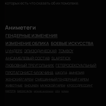
которых есть что сказать об их помолвке.
Аниметеги
ГЕНДЕРНЫЕ ИЗМЕНЕНИЯ
ИЗМЕНЕНИЕ ОБЛИКА
БОЕВЫЕ ИСКУССТВА
ЦУНДЕРЕ
ЭПИЗОДИЧЕСКАЯ
TOMBOY
АНСАМБЛЕВЫЙ СОСТАВ
SLAPSTICK
ЛЮБОВНЫЙ ТРЕУГОЛЬНИК
ГЕТЕРОСЕКСУАЛЬНЫЙ
ПРОТАГОНИСТ-МУЖЧИНА
ШКОЛА
АМНЕЗИЯ
ЖЕНСКИЙ ГАРЕМ
СМЕШАННЫЙ ГЕНДЕРНЫЙ ГАРЕМ
ЖИВОТНЫЕ
SHOUNEN
МУЖСКОЙ ГАРЕМ
КРОССДРЕССИНГ
НАГОТА
БИСЕКСУАЛЫ
КАТАНИЕ НА КОНЬКАХ
СЁГИ
БОРЬБА