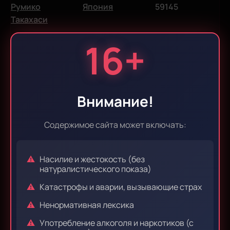
Румико
Япония
59145
Такахаси
16+
Звукорежиссер:
Куратор:
Black Cat
Yui
Fish
Внимание!
Жанры:
Содержимое сайта может включать:
сёнен
экшен
комедия
романтика
этти
магическая смена пола
боевые искусства
Насилие и жестокость (без
натуралистического показа)
школа
приключения
фэнтези
Катастрофы и аварии, вызывающие страх
Соун Тендо руководит Школой боевых искусств
Ненормативная лексика
Тендо вместе со своими тремя дочерьми: Аканэ,
Набики и Касуми. Однажды жизнь сестер
Употребление алкоголя и наркотиков (с