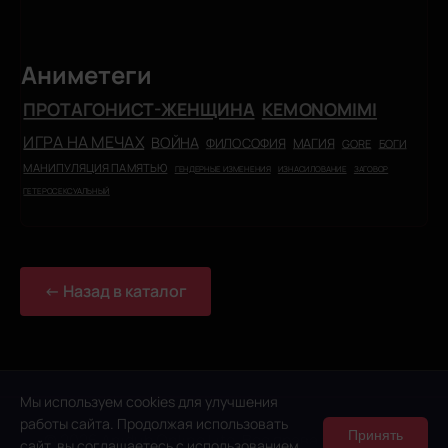
Аниметеги
ПРОТАГОНИСТ-ЖЕНЩИНА
KEMONOMIMI
ИГРА НА МЕЧАХ
ВОЙНА
ФИЛОСОФИЯ
МАГИЯ
GORE
БОГИ
МАНИПУЛЯЦИЯ ПАМЯТЬЮ
ГЕНДЕРНЫЕ ИЗМЕНЕНИЯ
ИЗНАСИЛОВАНИЕ
ЗАГОВОР
ГЕТЕРОСЕКСУАЛЬНЫЙ
← Назад в каталог
Мы используем cookies для улучшения
работы сайта. Продолжая использовать
Принять
© 2026 Anidub Online Lite. Все права защищены.
сайт, вы соглашаетесь с использованием