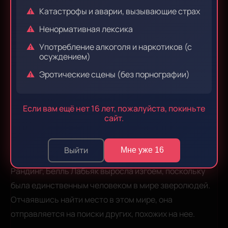
То Убуката
Япония
53626
Катастрофы и аварии, вызывающие страх
Ненормативная лексика
Звукорежиссер:
Употребление алкоголя и наркотиков (с
WhiteWingsStore
осуждением)
Эротические сцены (без порнографии)
Жанры:
экшен
приключения
фэнтези
Если вам ещё нет 16 лет, пожалуйста, покиньте
сайт.
антропоморфизм
Несмотря на невероятные боевые навыки и силу,
Выйти
Мне уже 16
необходимую для владения огромным мечом
Рандинг, Белль Лабьяк выросла изгоем, поскольку
была единственным человеком в мире зверолюдей.
Отчаявшись найти место в этом мире, она
отправляется на поиски других, похожих на нее.