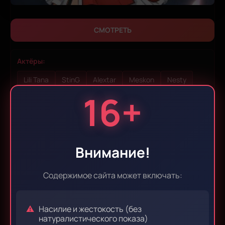
СМОТРЕТЬ
Актёры:
Lili Tana
StinG
Alextar
Meskon
Nesty
16+
Aronilo
Пока-пока, Земля
Внимание!
Bye Bye, Earth [10 из 10]
Содержимое сайта может включать:
Год:
Студия:
Режиссёр:
2024
Liden Films
Ясуто Нисиката
Насилие и жестокость (без
натуралистического показа)
Автор:
Страна:
Shikimori: