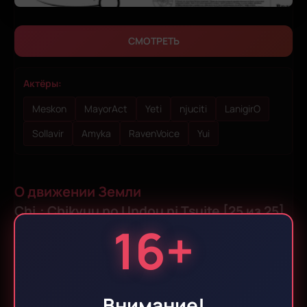
СМОТРЕТЬ
Актёры:
Meskon
MayorAct
Yeti
njuciti
LanigirO
Sollavir
Amyka
RavenVoice
Yui
О движении Земли
Chi.: Chikyuu no Undou ni Tsuite [25 из 25]
16+
Год:
Автор:
Страна:
2024
Уото
Япония
Внимание!
Shikimori: