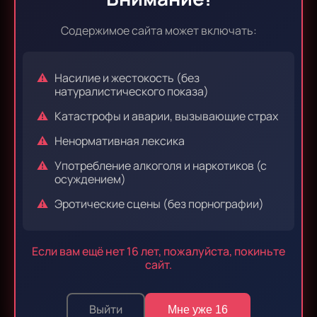
52215
Содержимое сайта может включать:
Звукорежиссер:
Куратор:
bojkaS
Насилие и жестокость (без
натуралистического показа)
DH
Kouhei
Vladislav
Катастрофы и аварии, вызывающие страх
Kalenik
Ненормативная лексика
Жанры:
Употребление алкоголя и наркотиков (с
осуждением)
сэйнэн
драма
исторический
Эротические сцены (без порнографии)
Польша, XV век. То были времена, когда еретические
идеи приводили к тому, что тех, кто обладал таким
Если вам ещё нет 16 лет, пожалуйста, покиньте
складом ума, сжигали на костре за свои убеждения.
сайт.
Рафал — вундеркинд интересующийся теологией,
самым важным в те времена предметом и собирается
Выйти
Мне уже 16
поступать в университет по этому направлению. По