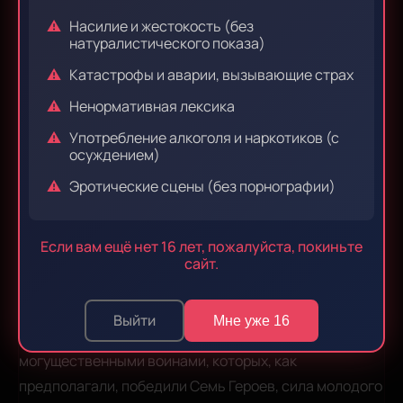
Этородзи
Япония
58216
Насилие и жестокость (без
Сионо
натуралистического показа)
Катастрофы и аварии, вызывающие страх
Жанры:
Ненормативная лексика
сэйнэн
экшен
приключения
фэнтези
Употребление алкоголя и наркотиков (с
осуждением)
Слухи разносятся по всей земле: когда воин с
чёрным мечом обнажает свое острое лезвие, все, кто
Эротические сцены (без порнографии)
попадается на его пути, раздираются на части...!
Кёйнцелль, загадочный юноша, что носит чёрный
Если вам ещё нет 16 лет, пожалуйста, покиньте
меч, бесспорно владеет им с исключительным
сайт.
умением, но может ли он быть истинным виновником
этих кровавых слухов? Преследуемый
Выйти
Мне уже 16
Предательскими Копьями, четырьмя
могущественными воинами, которых, как
предполагали, победили Семь Героев, сила молодого