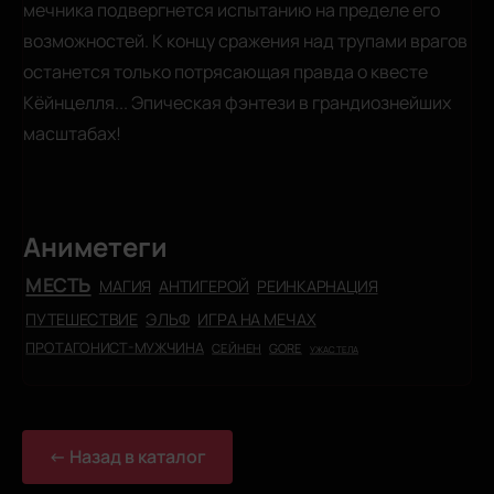
мечника подвергнется испытанию на пределе его
возможностей. К концу сражения над трупами врагов
останется только потрясающая правда о квесте
Кёйнцелля... Эпическая фэнтези в грандиознейших
масштабах!
Аниметеги
МЕСТЬ
МАГИЯ
АНТИГЕРОЙ
РЕИНКАРНАЦИЯ
ПУТЕШЕСТВИЕ
ЭЛЬФ
ИГРА НА МЕЧАХ
ПРОТАГОНИСТ-МУЖЧИНА
СЕЙНЕН
GORE
УЖАС ТЕЛА
← Назад в каталог