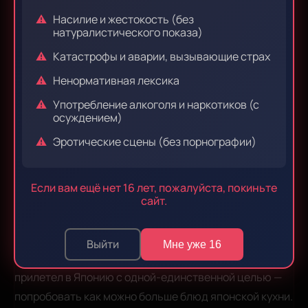
Насилие и жестокость (без
Автор:
Страна:
Shikimori:
натуралистического показа)
Акира Конно
Япония
58832
Катастрофы и аварии, вызывающие страх
Звукорежиссер:
Ненормативная лексика
Раскат
Употребление алкоголя и наркотиков (с
осуждением)
Жанры:
Эротические сцены (без порнографии)
сёнэн
комедия
сверхъестественное
Если вам ещё нет 16 лет, пожалуйста, покиньте
повседневность
сайт.
В обычный осенний денёк случайно сталкивается с
загадочным существом по имени Кудзима,
Выйти
Мне уже 16
прибывшим из России. Как выясняется, Кудзима
прилетел в Японию с одной-единственной целью —
попробовать как можно больше блюд японской кухни.